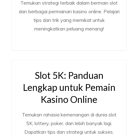
Temukan strategi terbaik dalam bermain slot
dan berbagai permainan kasino online. Pelajari
tips dan trik yang memikat untuk
meningkatkan peluang menang!
Slot 5K: Panduan
Lengkap untuk Pemain
Kasino Online
Temukan rahasia kemenangan di dunia slot
5K, lottery, poker, dan lebih banyak lagi.
Dapatkan tips dan strategi untuk sukses.