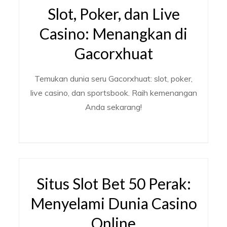
Slot, Poker, dan Live
Casino: Menangkan di
Gacorxhuat
Temukan dunia seru Gacorxhuat: slot, poker,
live casino, dan sportsbook. Raih kemenangan
Anda sekarang!
Situs Slot Bet 50 Perak:
Menyelami Dunia Casino
Online